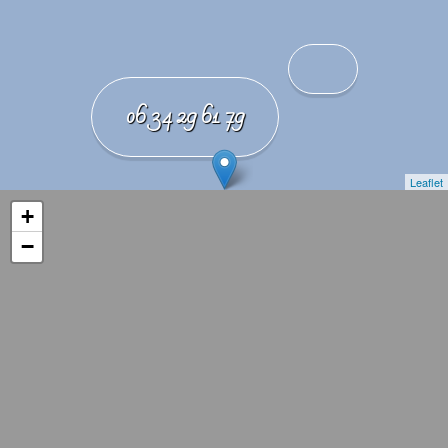
06 34 29 61 79
Leaflet
+
−