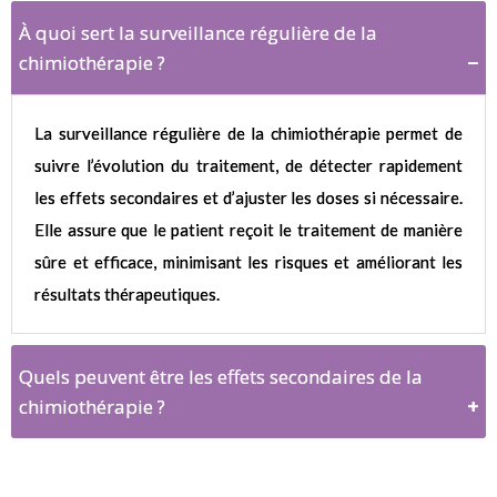
À quoi sert la surveillance régulière de la
chimiothérapie ?
La surveillance régulière de la chimiothérapie permet de
suivre l’évolution du traitement, de détecter rapidement
les effets secondaires et d’ajuster les doses si nécessaire.
Elle assure que le patient reçoit le traitement de manière
sûre et efficace, minimisant les risques et améliorant les
résultats thérapeutiques.
Quels peuvent être les effets secondaires de la
chimiothérapie ?
La chimiothérapie peut entraîner divers effets secondaires, tels que des nausées, une fatigue intense, des infections dues à la baisse des globules blancs, et des troubles digestifs. Une surveillance constante par des infirmières spécialisées aide à gérer ces effets et à apporter les soins nécessaires pour les atténuer.