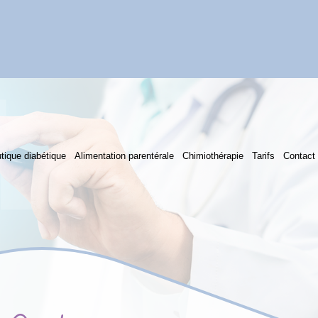
tique diabétique
Alimentation parentérale
Chimiothérapie
Tarifs
Contact