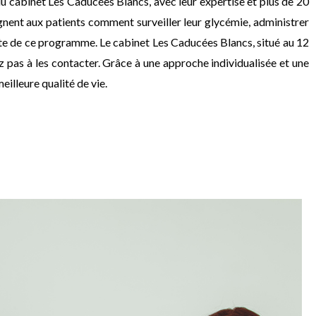
du cabinet Les Caducées Blancs, avec leur expertise et plus de 20
ignent aux patients comment surveiller leur glycémie, administrer
grante de ce programme. Le cabinet Les Caducées Blancs, situé au 12
 pas à les contacter. Grâce à une approche individualisée et une
illeure qualité de vie.