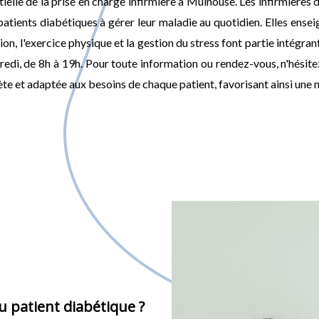
elle de la prise en charge infirmière à Mulhouse. Les infirmières 
 patients diabétiques à gérer leur maladie au quotidien. Elles ense
rition, l'exercice physique et la gestion du stress font partie inté
edi, de 8h à 19h. Pour toute information ou rendez-vous, n'hésitez
te et adaptée aux besoins de chaque patient, favorisant ainsi une me
 patient diabétique ?